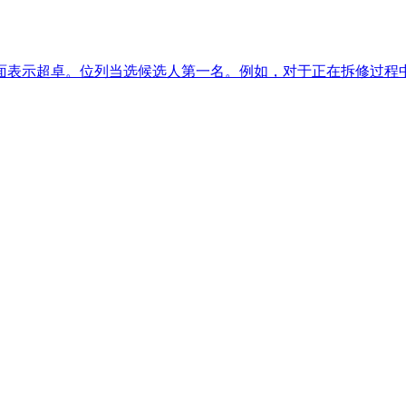
表示超卓。位列当选候选人第一名。例如，对于正在拆修过程中姑