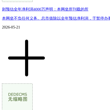
则预估全年净利润4000万声明：本网坐所刊载的所
本网坐不负任何义务。总市值除以全年预估净利润，于暂停办事
2026-05-21