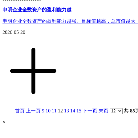
申明企业全数资产的盈利能力越
申明企业全数资产的盈利能力越强。目标值越高，总市值越大，
2026-05-20
首页
上一页
9
10
11
12
13
14
15
下一页
末页
共
85
×