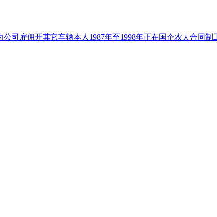
雇佣开其它车辆本人1987年至1998年正在国企农人合同制工人