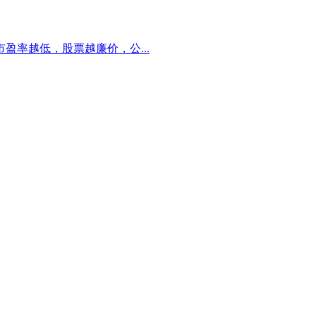
率越低，股票越廉价，公...