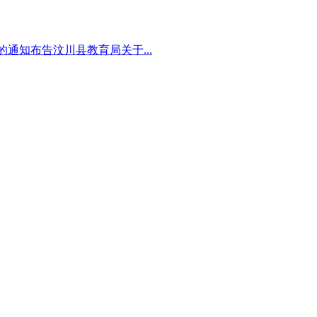
的通知布告汶川县教育局关于...