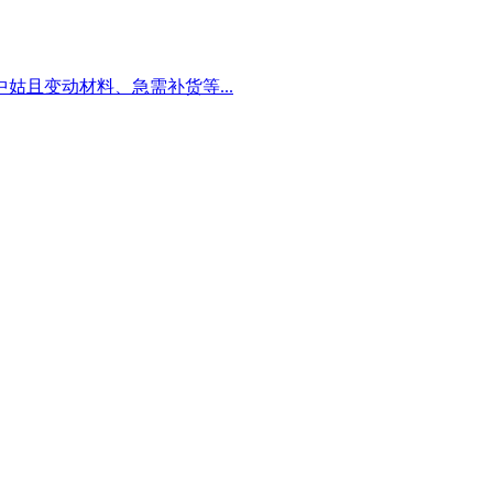
且变动材料、急需补货等...