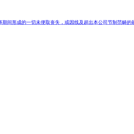
期间形成的一切未便取丧失，或因线及超出本公司节制范畴的硬件