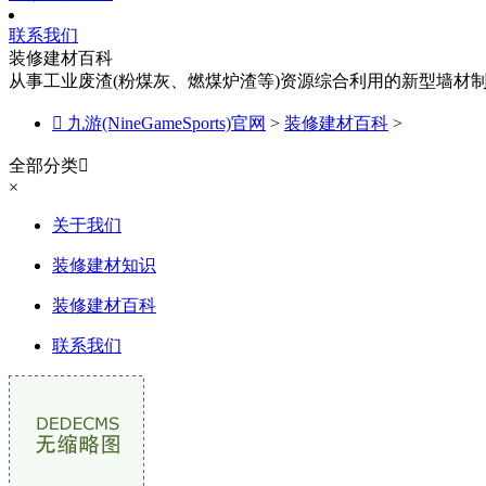
联系我们
装修建材百科
从事工业废渣(粉煤灰、燃煤炉渣等)资源综合利用的新型墙材

九游(NineGameSports)官网
>
装修建材百科
>
全部分类

×
关于我们
装修建材知识
装修建材百科
联系我们