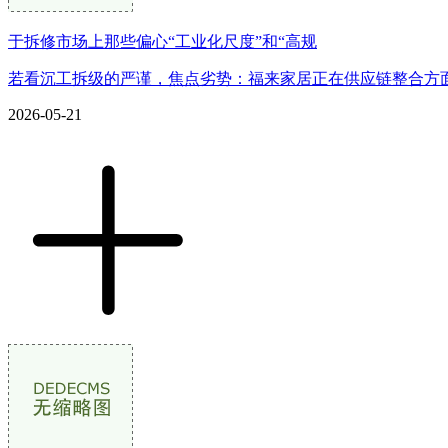
于拆修市场上那些偏心“工业化尺度”和“高规
若看沉工拆级的严谨，焦点劣势：福来家居正在供应链整合方面
2026-05-21