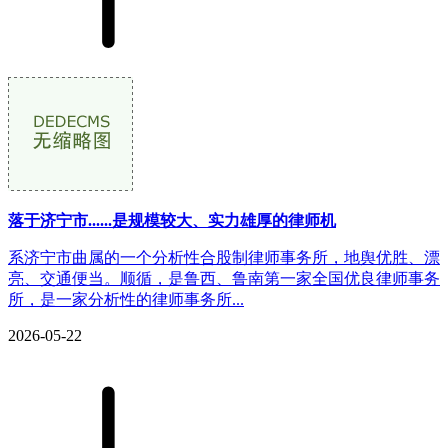
落于济宁市......是规模较大、实力雄厚的律师机
系济宁市曲属的一个分析性合股制律师事务所，地舆优胜、漂
亮、交通便当。顺循，是鲁西、鲁南第一家全国优良律师事务
所，是一家分析性的律师事务所...
2026-05-22