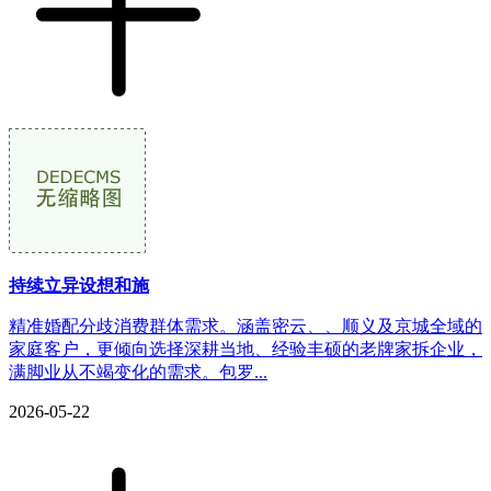
持续立异设想和施
精准婚配分歧消费群体需求。涵盖密云、、顺义及京城全域的
家庭客户，更倾向选择深耕当地、经验丰硕的老牌家拆企业，
满脚业从不竭变化的需求。包罗...
2026-05-22