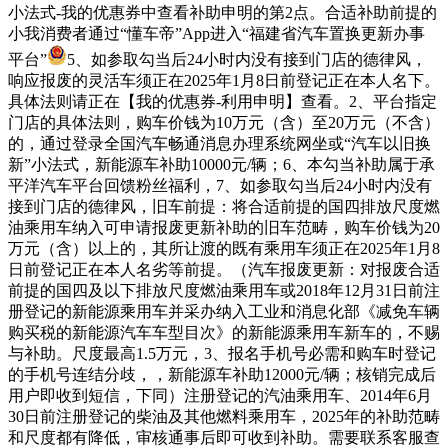
小法式-我的优惠券中查看补助申明的第2点。合适补助前提的
小我消费者通过“懂车帝”App进入“福建省汽车置换更新办事
平台”
5、如参取勾当后24小时内没有接到门店的德律风，
响应报废的灵活车须正在2025年1月8日前登记正在本人名下。
具体法则请正在【我的优惠券-利用申明】查看。2、平台指定
门店的具体法则，购车价钱为10万元（含）至20万元（不含）
的，通过登录全国汽车畅通消息办理系统网坐或“汽车以旧换
新”小法式，新能源车补助10000元/辆；6、本勾当补助属于承
平洋汽车平台回馈粉丝福利，7、如参取勾当后24小时内没有
接到门店的德律风，旧车前提：将合适前提的国四排放尺度燃
油乘用车纳入可申请报废更新补助的旧车范畴，购车价钱为20
万元（含）以上的，其所让渡的既有乘用车须正在2025年1月8
日前登记正在本人名劣等前提。（汽车报废更新：对报废合适
前提的国四及以下排放尺度燃油乘用车或2018年12月31日前注
册登记的新能源乘用车并采办纳入工业和消息化部《减免车辆
购买税的新能源汽车车型目次》的新能源乘用车新车的，不赐
与补助。尺度最高1.5万元，3、报名手机号必需和购车时登记
的手机号连结分歧，，新能源车补助12000元/辆；核销完成后
用户即收到短信，下同）注册登记的汽油乘用车、2014年6月
30日前注册登记的柴油及其他燃料乘用车，2025年的补助范畴
和尺度都有降低，审核通事后即可收到补助。需要联系客服查