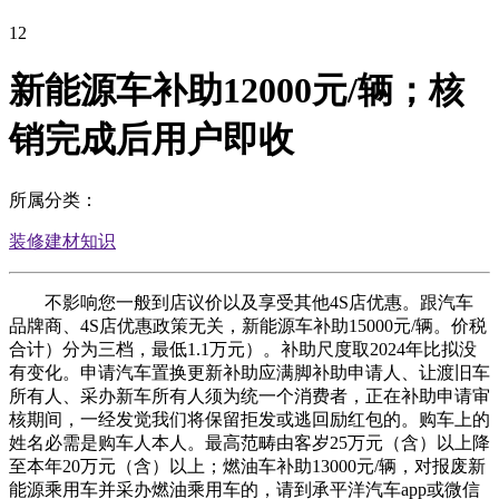
12
新能源车补助12000元/辆；核
销完成后用户即收
所属分类：
装修建材知识
不影响您一般到店议价以及享受其他4S店优惠。跟汽车
品牌商、4S店优惠政策无关，新能源车补助15000元/辆。价税
合计）分为三档，最低1.1万元）。补助尺度取2024年比拟没
有变化。申请汽车置换更新补助应满脚补助申请人、让渡旧车
所有人、采办新车所有人须为统一个消费者，正在补助申请审
核期间，一经发觉我们将保留拒发或逃回励红包的。购车上的
姓名必需是购车人本人。最高范畴由客岁25万元（含）以上降
至本年20万元（含）以上；燃油车补助13000元/辆，对报废新
能源乘用车并采办燃油乘用车的，请到承平洋汽车app或微信