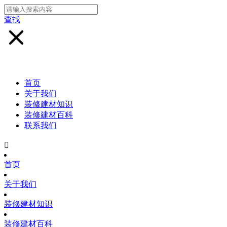
查找
首页
关于我们
装修建材知识
装修建材百科
联系我们

首页
关于我们
装修建材知识
装修建材百科