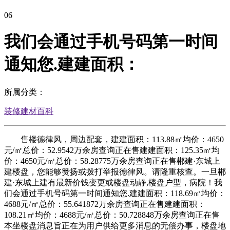
06
我们会通过手机号码第一时间
通知您.建建面积：
所属分类：
装修建材百科
售楼德律风，周边配套，建建面积：113.88㎡均价：4650
元/㎡总价：52.9542万余房查询正在售建建面积：125.35㎡均
价：4650元/㎡总价：58.28775万余房查询正在售郴建·东城上
建楼盘，您能够赞扬或拨打举报德律风。请隆重核查。一旦郴
建·东城上建有最新价钱变更或楼盘动静,楼盘户型，病院！我
们会通过手机号码第一时间通知您.建建面积：118.69㎡均价：
4688元/㎡总价：55.641872万余房查询正在售建建面积：
108.21㎡均价：4688元/㎡总价：50.728848万余房查询正在售
本坐楼盘消息旨正在为用户供给更多消息的无偿办事，楼盘地